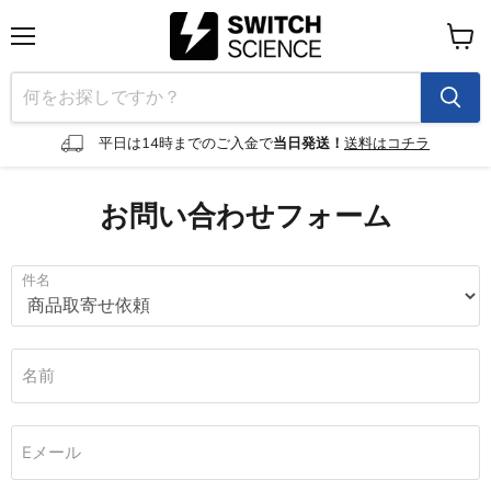
メ
カ
ニ
ー
ュ
ト
ー
を
見
平日は14時までのご入金で
当日発送！
送料はコチラ
る
お問い合わせフォーム
件名
名前
Eメール