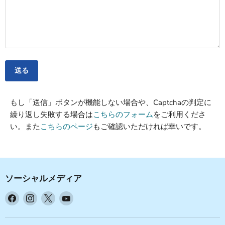
送る
もし「送信」ボタンが機能しない場合や、Captchaの判定に
繰り返し失敗する場合は
こちらのフォーム
をご利用くださ
い。また
こちらのページ
もご確認いただければ幸いです。
ソーシャルメディア
Facebook
Instagram
X
YouTube
で
で
で
で
見
見
見
見