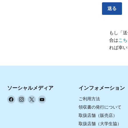
送る
もし「送
合は
こち
れば幸い
ソーシャルメディア
インフォメーション
Facebook
Instagram
X
YouTube
ご利用方法
で
で
で
で
領収書の発行について
見
見
見
見
取扱店舗（販売店）
つ
つ
つ
つ
取扱店舗（大学生協）
け
け
け
け