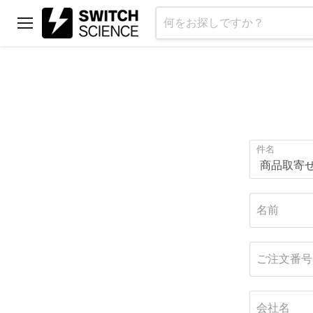
メ
ニ
ュ
ー
件名
名前
ご注文番号
会社名