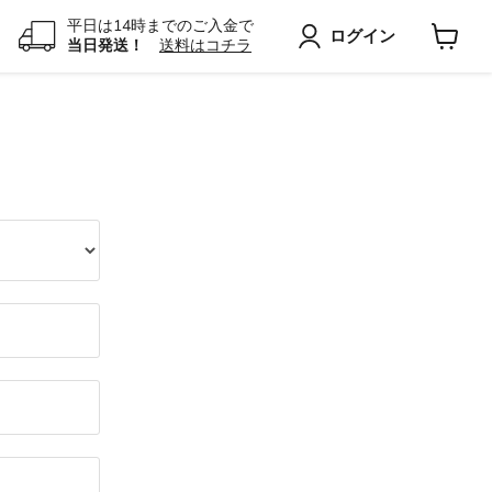
平日は14時までのご入金で
ログイン
当日発送！
送料はコチラ
カ
ー
ト
を
見
る