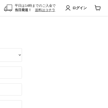
平日は14時までのご入金で
ログイン
当日発送！
送料はコチラ
カ
ー
ト
を
見
る