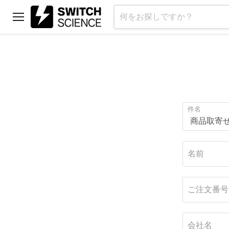
メ
ニ
ュ
ー
件名
名前
ご注文番号
会社名