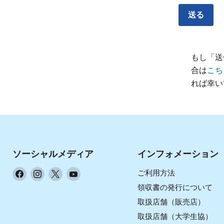
送る
もし「送
合は
こち
れば幸い
ソーシャルメディア
インフォメーション
Facebook
Instagram
X
YouTube
ご利用方法
で
で
で
で
領収書の発行について
見
見
見
見
取扱店舗（販売店）
つ
つ
つ
つ
取扱店舗（大学生協）
け
け
け
け