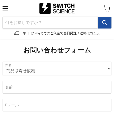
メ
カ
ニ
ー
ュ
ト
ー
を
見
平日は14時までのご入金で
当日発送！
送料はコチラ
る
お問い合わせフォーム
件名
名前
Eメール