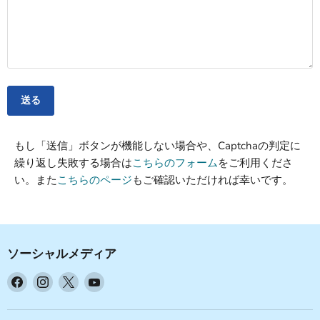
送る
もし「送信」ボタンが機能しない場合や、Captchaの判定に
繰り返し失敗する場合は
こちらのフォーム
をご利用くださ
い。また
こちらのページ
もご確認いただければ幸いです。
ソーシャルメディア
Facebook
Instagram
X
YouTube
で
で
で
で
見
見
見
見