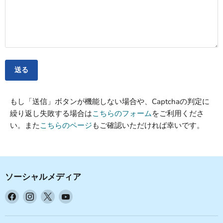
送る
もし「送信」ボタンが機能しない場合や、Captchaの判定に
繰り返し失敗する場合は
こちらのフォーム
をご利用くださ
い。また
こちらのページ
もご確認いただければ幸いです。
ソーシャルメディア
Facebook
Instagram
X
YouTube
で
で
で
で
見
見
見
見