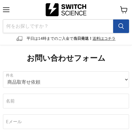
メ
カ
ニ
ー
ュ
ト
ー
を
見
平日は14時までのご入金で
当日発送！
送料はコチラ
る
お問い合わせフォーム
件名
名前
Eメール