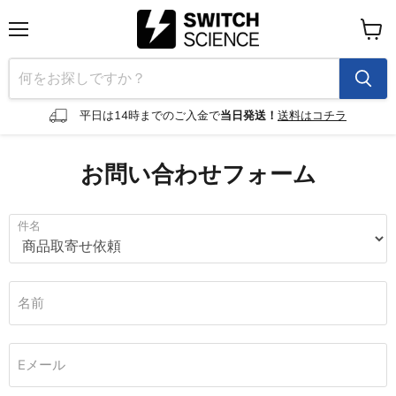
メ
カ
ニ
ー
ュ
ト
ー
を
見
平日は14時までのご入金で
当日発送！
送料はコチラ
る
お問い合わせフォーム
件名
名前
Eメール