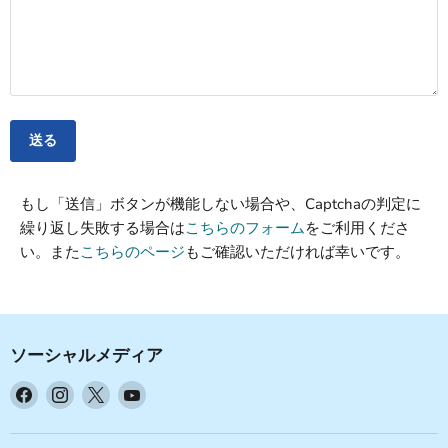
送る
もし「送信」ボタンが機能しない場合や、Captchaの判定に
繰り返し失敗する場合は
こちらのフォーム
をご利用くださ
い。また
こちらのページ
もご確認いただければ幸いです。
ソーシャルメディア
Facebook
Instagram
X
YouTube
で
で
で
で
見
見
見
見