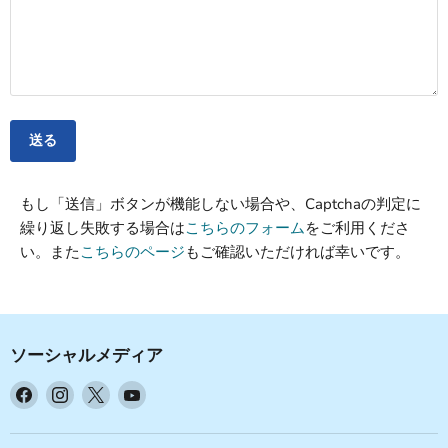
送る
もし「送信」ボタンが機能しない場合や、Captchaの判定に
繰り返し失敗する場合は
こちらのフォーム
をご利用くださ
い。また
こちらのページ
もご確認いただければ幸いです。
ソーシャルメディア
Facebook
Instagram
X
YouTube
で
で
で
で
見
見
見
見