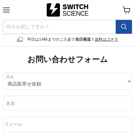
メ
カ
ニ
ー
ュ
ト
ー
を
見
平日は14時までのご入金で
当日発送！
送料はコチラ
る
お問い合わせフォーム
件名
名前
Eメール