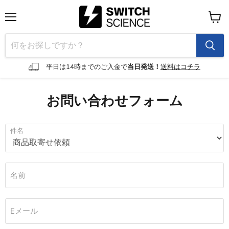
メ
カ
ニ
ー
ュ
ト
ー
を
見
平日は14時までのご入金で
当日発送！
送料はコチラ
る
お問い合わせフォーム
件名
名前
Eメール