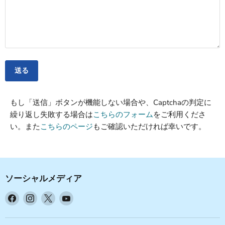
送る
もし「送信」ボタンが機能しない場合や、Captchaの判定に
繰り返し失敗する場合は
こちらのフォーム
をご利用くださ
い。また
こちらのページ
もご確認いただければ幸いです。
ソーシャルメディア
Facebook
Instagram
X
YouTube
で
で
で
で
見
見
見
見