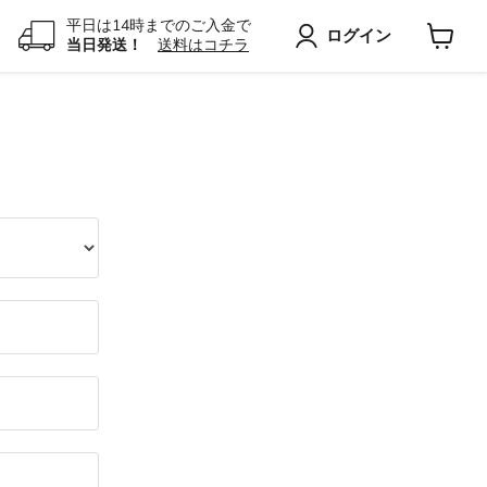
平日は14時までのご入金で
ログイン
当日発送！
送料はコチラ
カ
ー
ト
を
見
る