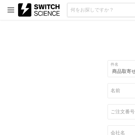
メ
ニ
ュ
ー
件名
名前
ご注文番号
会社名