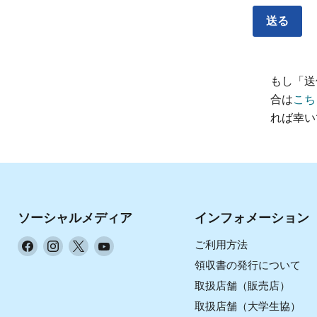
送る
もし「送
合は
こち
れば幸い
ソーシャルメディア
インフォメーション
Facebook
Instagram
X
YouTube
ご利用方法
で
で
で
で
領収書の発行について
見
見
見
見
取扱店舗（販売店）
つ
つ
つ
つ
取扱店舗（大学生協）
け
け
け
け